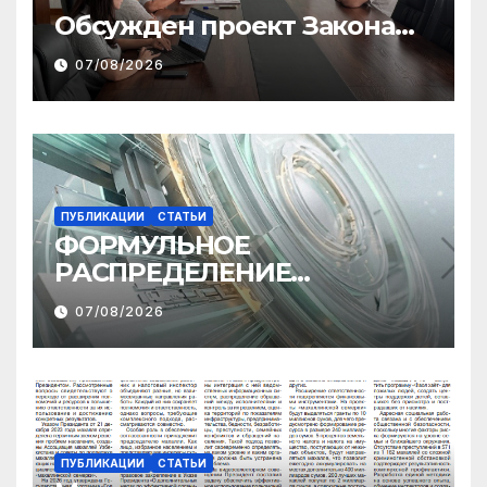
Обсужден проект Закона
«О финансовом штрафе»
07/08/2026
ПУБЛИКАЦИИ
СТАТЬИ
ФОРМУЛЬНОЕ
РАСПРЕДЕЛЕНИЕ
МЕЖБЮДЖЕТНЫХ
07/08/2026
ТРАНСФЕРТОВ
ПУБЛИКАЦИИ
СТАТЬИ