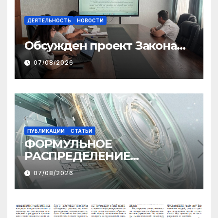
ДЕЯТЕЛЬНОСТЬ
НОВОСТИ
Обсужден проект Закона
«О финансовом штрафе»
07/08/2026
ПУБЛИКАЦИИ
СТАТЬИ
ФОРМУЛЬНОЕ
РАСПРЕДЕЛЕНИЕ
МЕЖБЮДЖЕТНЫХ
07/08/2026
ТРАНСФЕРТОВ