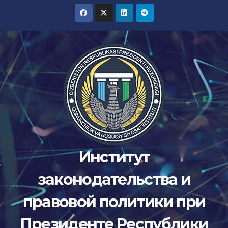
Перейти
к
содержимому
Институт
законодательства и
правовой политики при
Президенте Республики