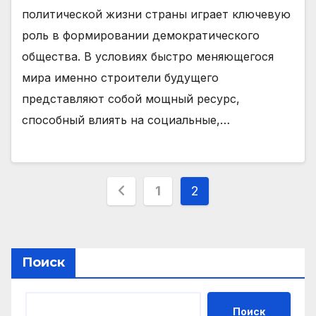
политической жизни страны играет ключевую
роль в формировании демократического
общества. В условиях быстро меняющегося
мира именно строители будущего
представляют собой мощный ресурс,
способный влиять на социальные,…
Навигация
1
2
по
записям
Поиск
Поиск