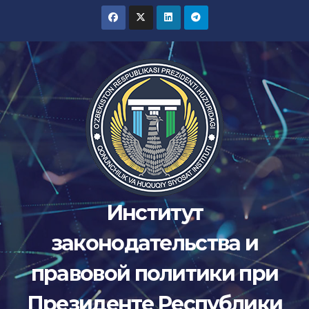
Перейти
к
содержимому
Институт
законодательства и
правовой политики при
Президенте Республики