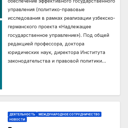
обеспечение эффективного государственного
исследования в рамках
управления (политико-правовые
реализации узбекско-
исследования в рамках реализации узбекско-
германского проекта
германского проекта «Надлежащее
государственное управление»). Под общей
«Надлежащее государственное
редакцией профессора, доктора
управление»)
юридических наук, директора Института
законодательства и правовой политики…
ДЕЯТЕЛЬНОСТЬ
МЕЖДУНАРОДНОЕ СОТРУДНИЧЕСТВО
НОВОСТИ