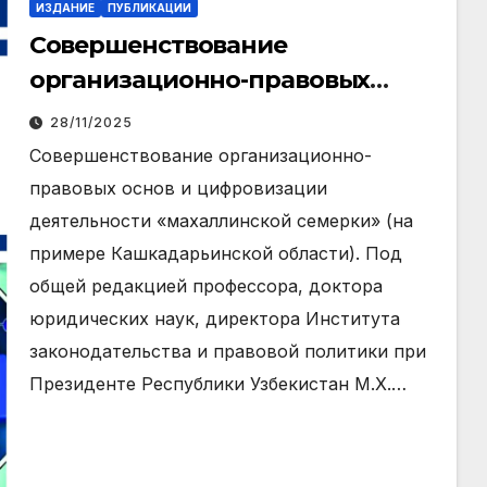
ИЗДАНИЕ
ПУБЛИКАЦИИ
Совершенствование
организационно-правовых
основ и цифровизации
28/11/2025
деятельности «махаллинской
Совершенствование организационно-
семерки» (на примере
правовых основ и цифровизации
Кашкадарьинской области)
деятельности «махаллинской семерки» (на
примере Кашкадарьинской области). Под
общей редакцией профессора, доктора
юридических наук, директора Института
законодательства и правовой политики при
Президенте Республики Узбекистан М.Х.…