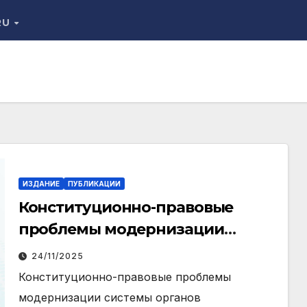
RU
ИЗДАНИЕ
ПУБЛИКАЦИИ
Конституционно-правовые
проблемы модернизации
системы органов
24/11/2025
представительной власти:
Конституционно-правовые проблемы
международный опыт для
модернизации системы органов