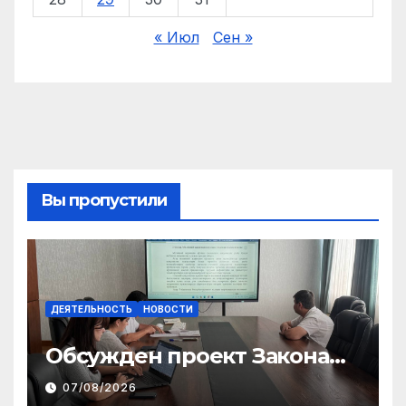
« Июл
Сен »
Вы пропустили
ДЕЯТЕЛЬНОСТЬ
НОВОСТИ
Обсужден проект Закона
«О финансовом штрафе»
07/08/2026