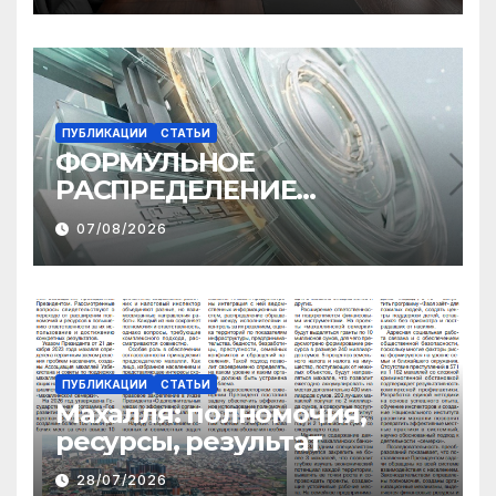
ПУБЛИКАЦИИ
СТАТЬИ
ФОРМУЛЬНОЕ
РАСПРЕДЕЛЕНИЕ
МЕЖБЮДЖЕТНЫХ
07/08/2026
ТРАНСФЕРТОВ
ПУБЛИКАЦИИ
СТАТЬИ
Махалля:
полномочия,
ресурсы, результат
28/07/2026