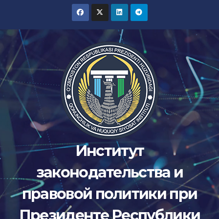
Перейти
к
содержимому
Институт
законодательства и
правовой политики при
Президенте Республики