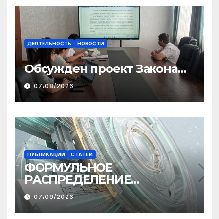
ДЕЯТЕЛЬНОСТЬ
НОВОСТИ
Обсужден проект Закона
«О финансовом штрафе»
07/08/2026
ПУБЛИКАЦИИ
СТАТЬИ
ФОРМУЛЬНОЕ
РАСПРЕДЕЛЕНИЕ
МЕЖБЮДЖЕТНЫХ
07/08/2026
ТРАНСФЕРТОВ