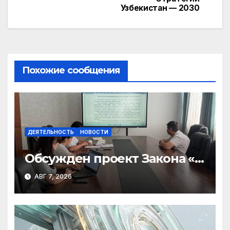
Узбекистан — 2030
Похожие сообщения
ДЕЯТЕЛЬНОСТЬ
НОВОСТИ
Обсужден проект Закона «О
финансовом штрафе»
АВГ 7, 2026