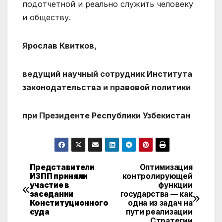
подотчетной и реально служить человеку
и обществу.
Ярослав Квитков,
ведущий научный сотрудник Института
законодательства и правовой политики
при Президенте Республики Узбекистан
Представители
Оптимизация
Навигация
ИЗПП приняли
контролирующей
участие в
функции
по
заседании
государства — как
Конституционного
одна из задач на
записям
суда
пути реализации
Стратегии