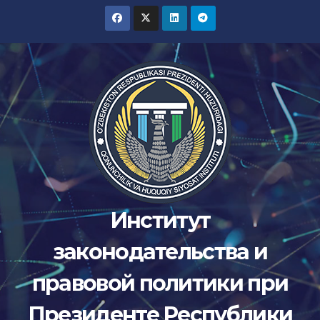
Перейти
к
содержимому
Институт
законодательства и
правовой политики при
Президенте Республики