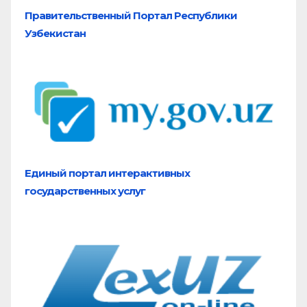
Правительственный Портал Республики
Узбекистан
Единый портал
интерактивных
государственных услуг