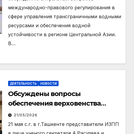
международно-правового регулирования в
сфере управления трансграничными водными
ресурсами и обеспечения водной
устойчивости в регионе Центральной Азии.
В…
ДЕЯТЕЛЬНОСТЬ
НОВОСТИ
Обсуждены вопросы
обеспечения верховенства
закона и кибербезопасности в
21/05/2026
цифровую эпоху
21 мая с.г. в г.Ташкенте представители ИЗПП
в лице ученого секретаря А.Расулева и