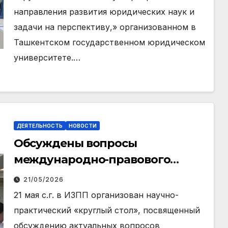
направления развития юридических наук и
задачи на перспективу,» организованном в
Ташкентском государственном юридическом
университете.…
ДЕЯТЕЛЬНОСТЬ
НОВОСТИ
Обсуждены вопросы
международно-правового
регулирования водных
21/05/2026
ресурсов
21 мая с.г. в ИЗПП организован научно-
практический «круглый стол», посвященный
обсуждению актуальных вопросов