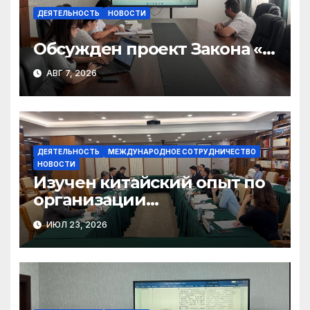
ДЕЯТЕЛЬНОСТЬ
НОВОСТИ
Обсужден проект Закона «О
финансовом штрафе»
АВГ 7, 2026
ДЕЯТЕЛЬНОСТЬ
МЕЖДУНАРОДНОЕ СОТРУДНИЧЕСТВО
НОВОСТИ
Изучен китайский опыт по
организации
общественного консенсуса
ИЮЛ 23, 2026
и инклюзивного диалога