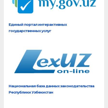
Единый портал
интерактивных
государственных услуг
Национальная база
данных законодательства
Республики Узбекистан