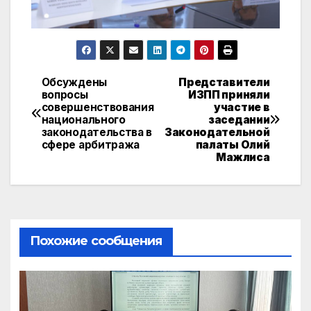
Обсуждены
Представители
Навигация
вопросы
ИЗПП приняли
совершенствования
участие в
по
национального
заседании
законодательства в
Законодательной
записям
сфере арбитража
палаты Олий
Мажлиса
Похожие сообщения