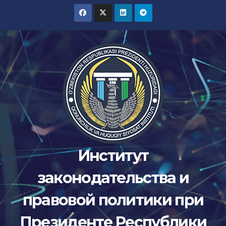
Перейти
к
содержимому
Институт
законодательства и
правовой политики при
Президенте Республики