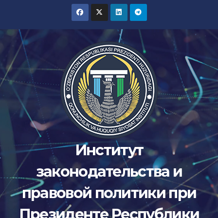
Перейти
к
содержимому
Институт
законодательства и
правовой политики при
Президенте Республики