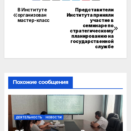
В Институте
Представители
Навигация
организован
Института приняли
мастер-класс
участие в
по
семинаре по
стратегическому
записям
планированию на
государственной
службе
Похожие сообщения
ДЕЯТЕЛЬНОСТЬ
НОВОСТИ