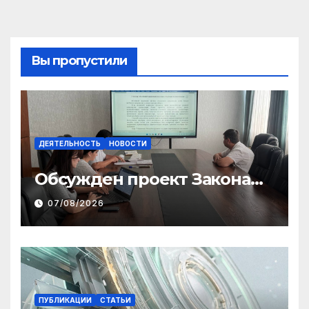
Вы пропустили
ДЕЯТЕЛЬНОСТЬ
НОВОСТИ
Обсужден проект Закона
«О финансовом штрафе»
07/08/2026
ПУБЛИКАЦИИ
СТАТЬИ