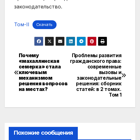
законодательство.
Том-II
Скачать
Почему
Проблемы развития
Навигация
«махаллинская
гражданского права:
семерка» стала
современные
по
ключевым
вызовы и
механизмом
законодательные
записям
решения вопросов
решения: сборник
на местах?
статей: в 2 томах.
Том 1
Похожие сообщения