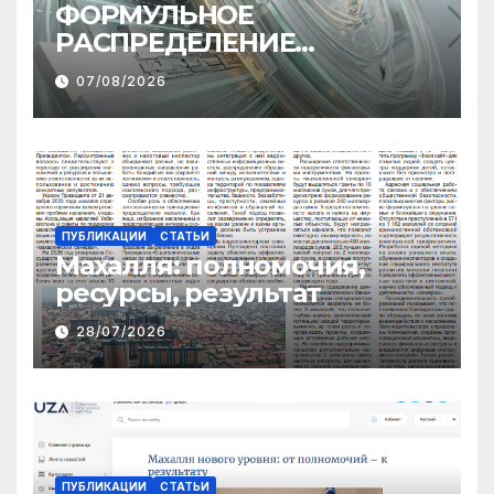
ФОРМУЛЬНОЕ
РАСПРЕДЕЛЕНИЕ
МЕЖБЮДЖЕТНЫХ
07/08/2026
ТРАНСФЕРТОВ
ПУБЛИКАЦИИ
СТАТЬИ
Махалля:
полномочия,
ресурсы, результат
28/07/2026
ПУБЛИКАЦИИ
СТАТЬИ