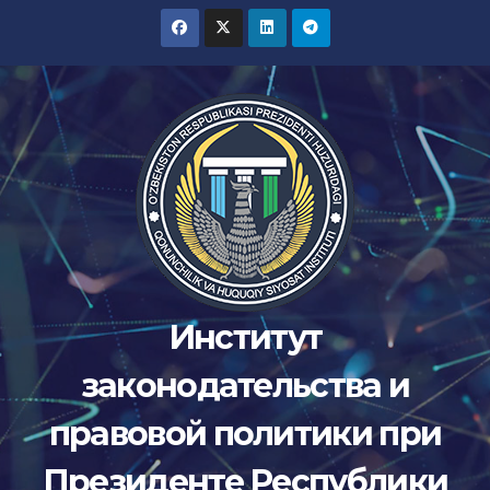
Перейти
к
содержимому
Институт
законодательства и
правовой политики при
Президенте Республики