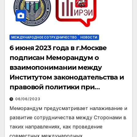
МЕЖДУНАРОДНОЕ СОТРУДНИЧЕСТВО
НОВОСТИ
6 июня 2023 года в г.Москве
подписан Меморандум о
взаимопонимании между
Институтом законодательства и
правовой политики при
Президенте Республики
06/06/2023
Узбекистан и российским
Меморандум предусматривает налаживание и
Институтом региональных
развитие сотрудничества между Сторонами в
экономических исследований.
таких направлениях, как проведение
совместных международных