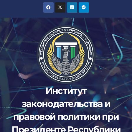
Перейти
к
содержимому
Институт
законодательства и
правовой политики при
Президенте Республики