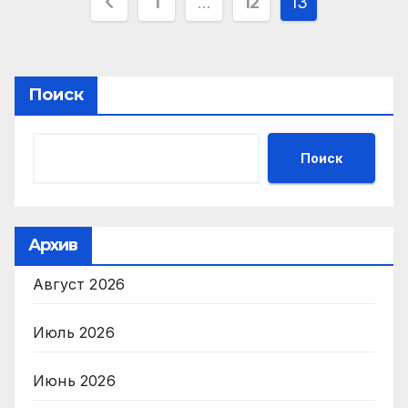
Навигация
1
…
12
13
по
записям
Поиск
Поиск
Архив
Август 2026
Июль 2026
Июнь 2026