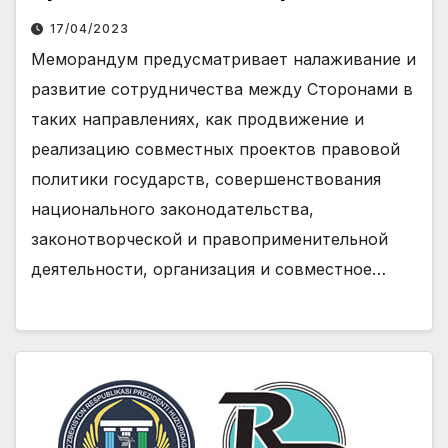
Президенте Республики
17/04/2023
Узбекистан и Институтом
Меморандум предусматривает налаживание и
нормотворчества и верховенства
развитие сотрудничества между Сторонами в
права при Министерстве
таких направлениях, как продвижение и
юстиции Кыргызской
реализацию совместных проектов правовой
Республики.
политики государств, совершенствования
национального законодательства,
законотворческой и правоприменительной
деятельности, организация и совместное…