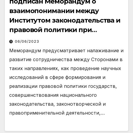
подписан Меморандум о
взаимопонимании между
Институтом законодательства и
правовой политики при
Президенте Республики
06/06/2023
Узбекистан и Институтом
Меморандум предусматривает налаживание и
законодательства и
развитие сотрудничества между Сторонами в
сравнительного правоведения
таких направлениях, как проведение научных
при Президенте Российской
исследований в сфере формирования и
Федерации.
реализации правовой политики государств,
совершенствования национального
законодательства, законотворческой и
правоприменительной деятельности,…