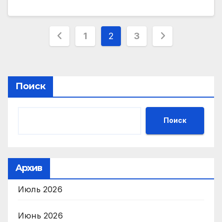
Навигация
1
2
3
по
записям
Поиск
Поиск
Архив
Июль 2026
Июнь 2026