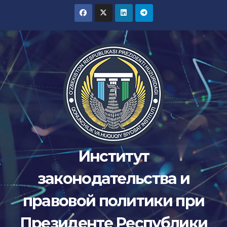
Перейти
к
содержимому
Институт
законодательства и
правовой политики при
Президенте Республики