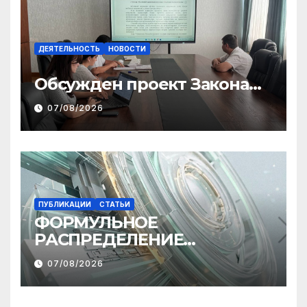
ДЕЯТЕЛЬНОСТЬ
НОВОСТИ
Обсужден проект Закона
«О финансовом штрафе»
07/08/2026
ПУБЛИКАЦИИ
СТАТЬИ
ФОРМУЛЬНОЕ
РАСПРЕДЕЛЕНИЕ
МЕЖБЮДЖЕТНЫХ
07/08/2026
ТРАНСФЕРТОВ