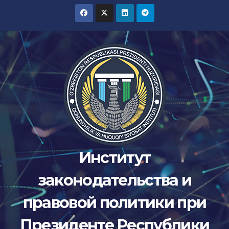
Перейти
к
содержимому
Институт
законодательства и
правовой политики при
Президенте Республики