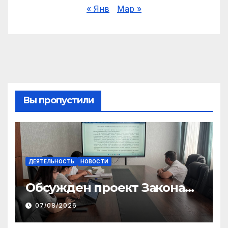
« Янв
Мар »
Вы пропустили
ДЕЯТЕЛЬНОСТЬ
НОВОСТИ
Обсужден проект Закона
«О финансовом штрафе»
07/08/2026