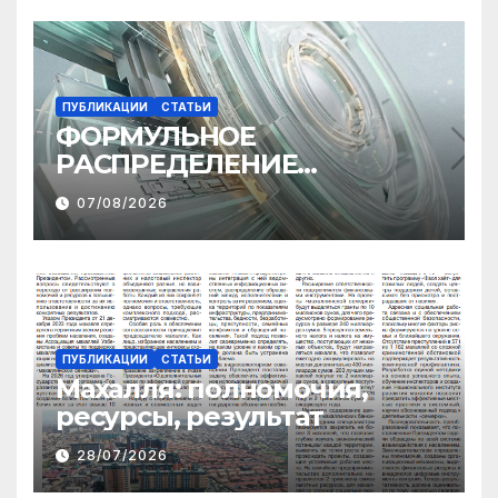
ПУБЛИКАЦИИ
СТАТЬИ
ФОРМУЛЬНОЕ
РАСПРЕДЕЛЕНИЕ
МЕЖБЮДЖЕТНЫХ
07/08/2026
ТРАНСФЕРТОВ
ПУБЛИКАЦИИ
СТАТЬИ
Махалля:
полномочия,
ресурсы, результат
28/07/2026