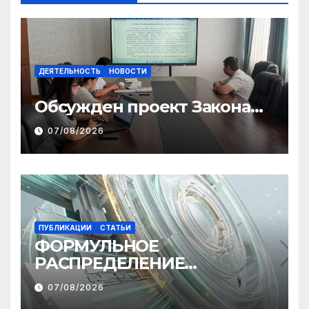
ДЕЯТЕЛЬНОСТЬ
НОВОСТИ
Обсужден проект Закона
«О финансовом штрафе»
07/08/2026
ПУБЛИКАЦИИ
СТАТЬИ
ФОРМУЛЬНОЕ
РАСПРЕДЕЛЕНИЕ
МЕЖБЮДЖЕТНЫХ
07/08/2026
ТРАНСФЕРТОВ