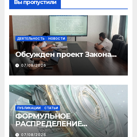
Вы пропустили
ДЕЯТЕЛЬНОСТЬ
НОВОСТИ
Обсужден проект Закона
«О финансовом штрафе»
07/08/2026
ПУБЛИКАЦИИ
СТАТЬИ
ФОРМУЛЬНОЕ
РАСПРЕДЕЛЕНИЕ
МЕЖБЮДЖЕТНЫХ
07/08/2026