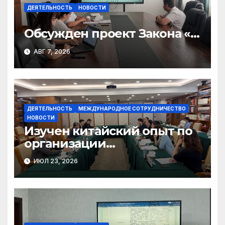
ДЕЯТЕЛЬНОСТЬ
НОВОСТИ
Обсужден проект Закона «О
финансовом штрафе»
АВГ 7, 2026
ДЕЯТЕЛЬНОСТЬ
МЕЖДУНАРОДНОЕ СОТРУДНИЧЕСТВО
НОВОСТИ
Изучен китайский опыт по
организации
общественного консенсуса
ИЮЛ 23, 2026
и инклюзивного диалога