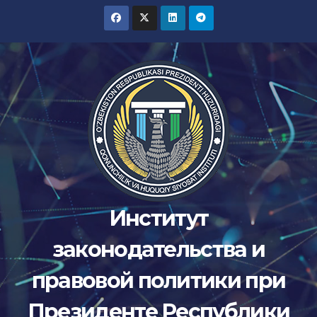
Перейти
к
содержимому
Институт
законодательства и
правовой политики при
Президенте Республики