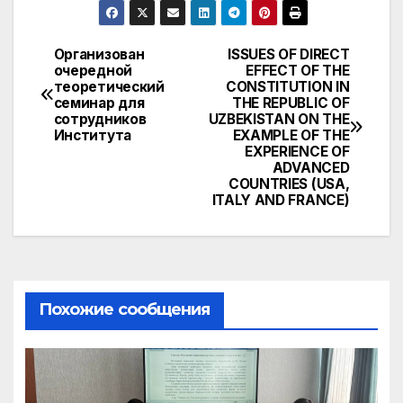
Организован
ISSUES OF DIRECT
Навигация
очередной
EFFECT OF THE
теоретический
CONSTITUTION IN
по
семинар для
THE REPUBLIC OF
сотрудников
UZBEKISTAN ON THE
записям
Института
EXAMPLE OF THE
EXPERIENCE OF
ADVANCED
COUNTRIES (USA,
ITALY AND FRANCE)
Похожие сообщения