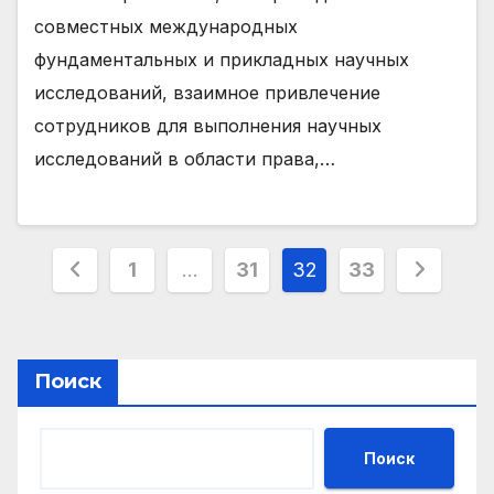
совместных международных
фундаментальных и прикладных научных
исследований, взаимное привлечение
сотрудников для выполнения научных
исследований в области права,…
Навигация
1
…
31
32
33
по
записям
Поиск
Поиск