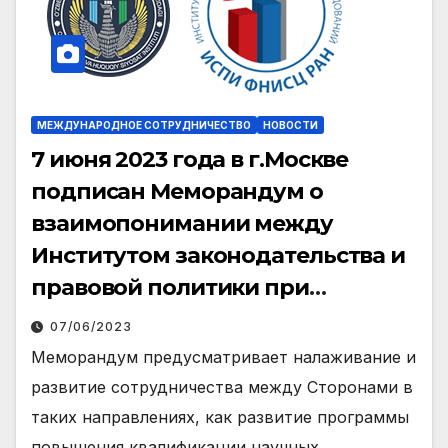
МЕЖДУНАРОДНОЕ СОТРУДНИЧЕСТВО
НОВОСТИ
7 июня 2023 года в г.Москве
подписан Меморандум о
взаимопонимании между
Институтом законодательства и
правовой политики при
Президенте Республики
07/06/2023
Узбекистан и российским
Меморандум предусматривает налаживание и
Институтом социально-
развитие сотрудничества между Сторонами в
политических исследований.
таких направлениях, как развитие программы
повышения квалификации научных