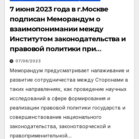
7 июня 2023 года в г.Москве
подписан Меморандум о
взаимопонимании между
Институтом законодательства и
правовой политики при
Президенте Республики
07/06/2023
Узбекистан и Московским
Меморандум предусматривает налаживание и
государственным юридическим
развитие сотрудничества между Сторонами в
университетом имени
таких направлениях, как проведение научных
О.Е.Кутафина.
исследований в сфере формирования и
реализации правовой политики государств и
совершенствование национального
законодательства, законотворческой и
правоприменительной…