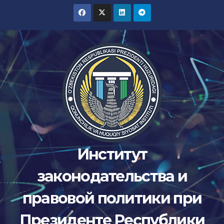
Перейти
к
содержимому
Институт
законодательства и
правовой политики при
Президенте Республики