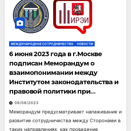
МЕЖДУНАРОДНОЕ СОТРУДНИЧЕСТВО
НОВОСТИ
6 июня 2023 года в г.Москве
подписан Меморандум о
взаимопонимании между
Институтом законодательства и
правовой политики при
Президенте Республики
06/06/2023
Узбекистан и российским
Меморандум предусматривает налаживание и
Институтом региональных
развитие сотрудничества между Сторонами в
экономических исследований.
таких направлениях, как проведение