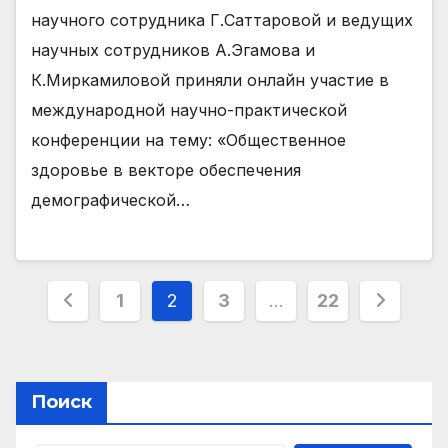
научного сотрудника Г.Саттаровой и ведущих
научных сотрудников А.Эгамова и
К.Миркамиловой приняли онлайн участие в
международной научно-практической
конференции на тему: «Общественное
здоровье в векторе обеспечения
демографической…
Навигация
1
2
3
…
22
по
записям
Поиск