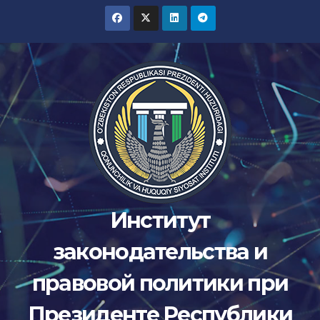
Перейти
к
содержимому
Институт
законодательства и
правовой политики при
Президенте Республики