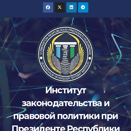
Перейти
к
содержимому
Институт
законодательства и
правовой политики при
Президенте Республики