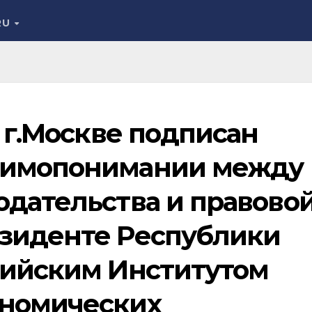
RU
в г.Москве подписан
аимопонимании между
одательства и правово
зиденте Республики
сийским Институтом
ономических