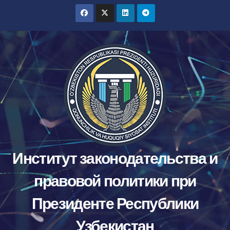
Перейти
к
содержимому
Институт законодательства и
правовой политики при
Президенте Республики
Узбекистан