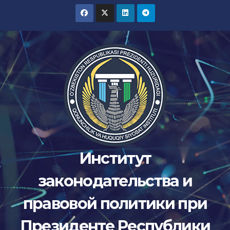
Перейти
к
содержимому
Институт
законодательства и
правовой политики при
Президенте Республики