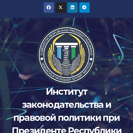
Перейти
к
содержимому
Институт
законодательства и
правовой политики при
Президенте Республики