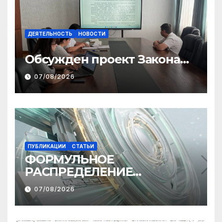
ДЕЯТЕЛЬНОСТЬ
НОВОСТИ
Обсужден проект Закона
«О финансовом штрафе»
07/08/2026
ПУБЛИКАЦИИ
СТАТЬИ
ФОРМУЛЬНОЕ
РАСПРЕДЕЛЕНИЕ
МЕЖБЮДЖЕТНЫХ
07/08/2026
ТРАНСФЕРТОВ