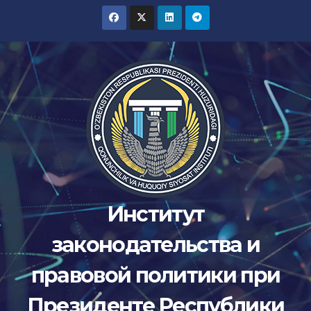
Перейти
к
содержимому
Институт
законодательства и
правовой политики при
Президенте Республики