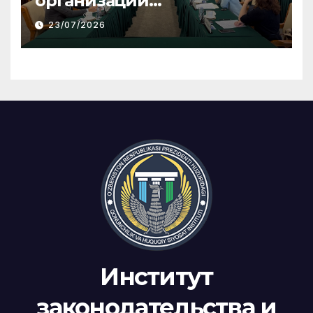
организации
общественного консенсуса
23/07/2026
и инклюзивного диалога
Институт
законодательства и