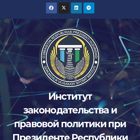
Перейти
к
содержимому
Институт
законодательства и
правовой политики при
Президенте Республики