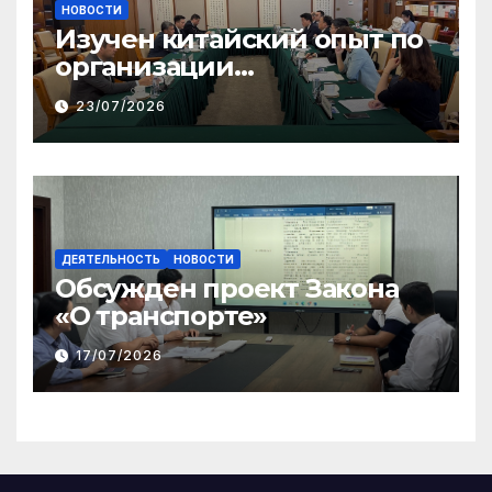
НОВОСТИ
Изучен китайский опыт по
организации
общественного консенсуса
23/07/2026
и инклюзивного диалога
ДЕЯТЕЛЬНОСТЬ
НОВОСТИ
Обсужден проект Закона
«О транспорте»
17/07/2026