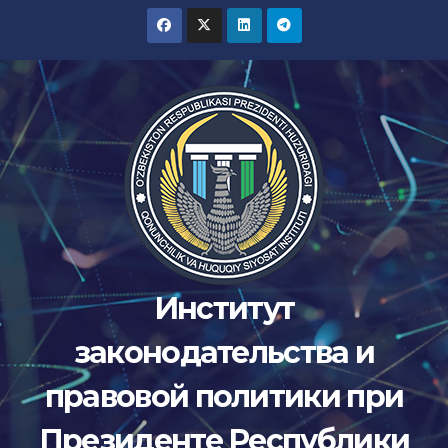
Перейти
к
содержимому
Институт
законодательства и
правовой политики при
Президенте Республики