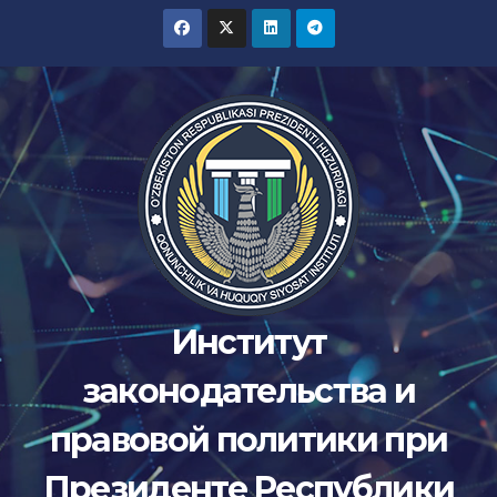
Перейти
к
содержимому
Институт
законодательства и
правовой политики при
Президенте Республики