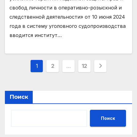
свобод личности в оперативно-розыскной и
следственной деятельности» от 10 июня 2024
года в систему уголовного судопроизводства
вводится институт…
Навигация
1
2
…
12
по
записям
Поиск
Поиск