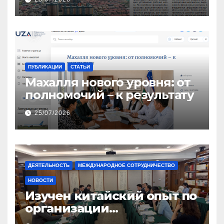
ПУБЛИКАЦИИ
СТАТЬИ
Махалля нового уровня: от
полномочий – к результату
25/07/2026
ДЕЯТЕЛЬНОСТЬ
МЕЖДУНАРОДНОЕ СОТРУДНИЧЕСТВО
НОВОСТИ
Изучен китайский опыт по
организации
общественного