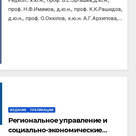
Редкол.: к.ю.н., проф. В.Ё.Эргашев,д.ю.н.,
проф. Н.Ф.Имамов, д.ю.н., проф. К.К.Рашидов,
д.ю.н., проф. О.Окюлов, к.ю.н. А.Г.Архипова,…
ИЗДАНИЕ
ПУБЛИКАЦИИ
Региональное управление и
социально-экономические