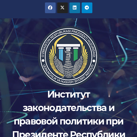
Перейти
к
содержимому
Институт
законодательства и
правовой политики при
Президенте Республики