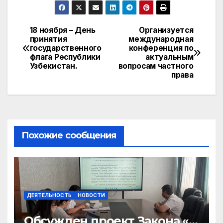
18 ноября – День
Организуется
Навигация
принятия
международная
государственного
конференция по
по
флага Республики
актуальным
Узбекистан.
вопросам частного
записям
права
Похожие сообщения
ДЕЯТЕЛЬНОСТЬ
НОВОСТИ
Обсужден проект Закона «О