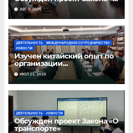
финансовом штрафе»
АВГ 7, 2026
ДЕЯТЕЛЬНОСТЬ
МЕЖДУНАРОДНОЕ СОТРУДНИЧЕСТВО
НОВОСТИ
Изучен китайский опыт по
организации
общественного консенсуса
ИЮЛ 23, 2026
и инклюзивного диалога
ДЕЯТЕЛЬНОСТЬ
НОВОСТИ
Обсужден проект Закона «О
транспорте»