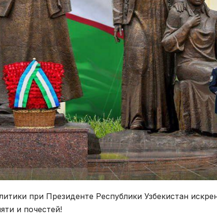
литики при Президенте Республики Узбекистан искре
яти и почестей!