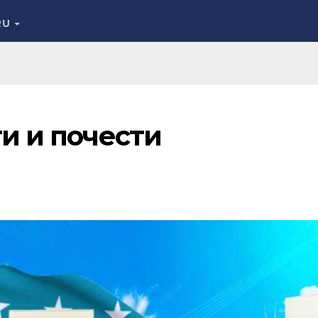
RU
ти и почести