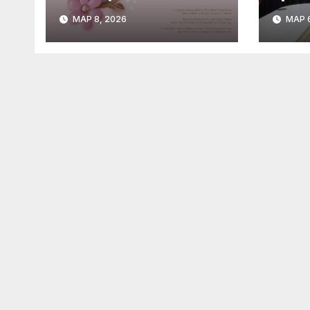
жен
МАР 8, 2026
МАР 6
буд
про