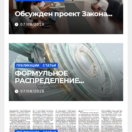
Обсужден проект Закона
«О финансовом штрафе»
07/08/2026
ПУБЛИКАЦИИ
СТАТЬИ
ФОРМУЛЬНОЕ
РАСПРЕДЕЛЕНИЕ
МЕЖБЮДЖЕТНЫХ
07/08/2026
ТРАНСФЕРТОВ