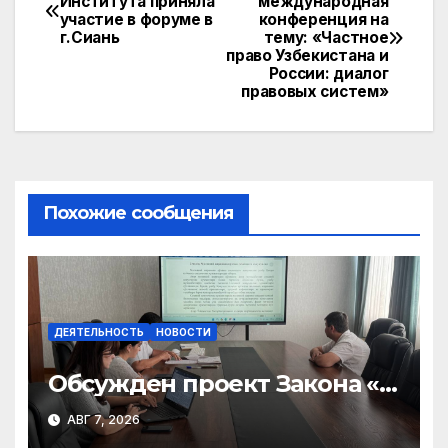
Института приняла
международная
участие в форуме в
конференция на
по
г.Сиань
тему: «Частное
право Узбекистана и
записям
России: диалог
правовых систем»
Похожие сообщения
ДЕЯТЕЛЬНОСТЬ
НОВОСТИ
Обсужден проект Закона «О
финансовом штрафе»
АВГ 7, 2026