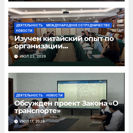
ДЕЯТЕЛЬНОСТЬ
МЕЖДУНАРОДНОЕ СОТРУДНИЧЕСТВО
НОВОСТИ
Изучен китайский опыт по
организации
общественного консенсуса
ИЮЛ 23, 2026
и инклюзивного диалога
ДЕЯТЕЛЬНОСТЬ
НОВОСТИ
Обсужден проект Закона «О
транспорте»
ИЮЛ 17, 2026