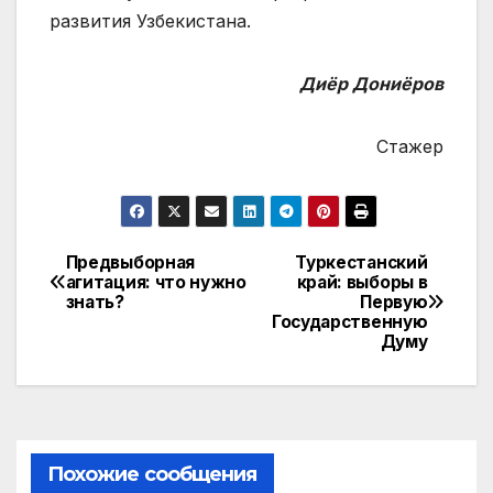
развития Узбекистана.
Диёр Дониёров
Стажер
Предвыборная
Туркестанский
Навигация
агитация: что нужно
край: выборы в
знать?
Первую
по
Государственную
Думу
записям
Похожие сообщения