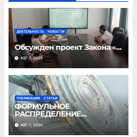
ДЕЯТЕЛЬНОСТЬ
НОВОСТИ
Обсужден проект Закона «О
финансовом штрафе»
АВГ 7, 2026
ПУБЛИКАЦИИ
СТАТЬИ
ФОРМУЛЬНОЕ
РАСПРЕДЕЛЕНИЕ
МЕЖБЮДЖЕТНЫХ
АВГ 7, 2026
ТРАНСФЕРТОВ