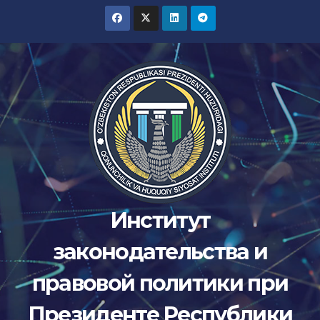
Перейти
к
содержимому
Институт
законодательства и
правовой политики при
Президенте Республики