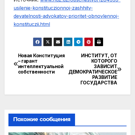
usilenie-konstituczionnoj-zashhity-
deyatelnosti-advokatov-prioritet-obnovlennoj-
konstituczii.html
Новая Конституция
ИНСТИТУТ, ОТ
Навигация
– гарант
КОТОРОГО
интеллектуальной
ЗАВИСИТ
по
собственности
ДЕМОКРАТИЧЕСКОЕ
РАЗВИТИЕ
записям
ГОСУДАРСТВА
Похожие сообщения