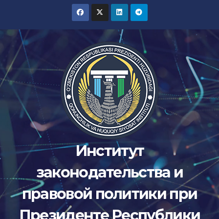
Перейти
к
содержимому
Институт
законодательства и
правовой политики при
Президенте Республики