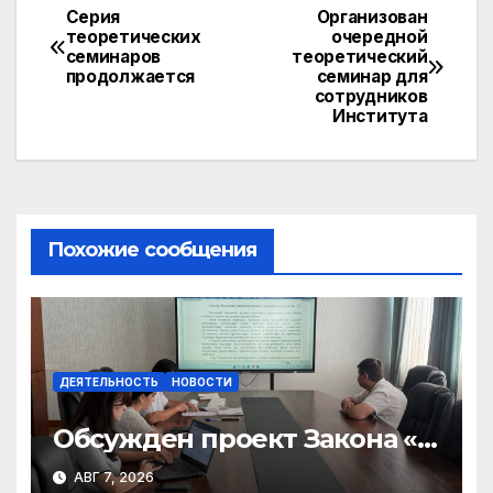
Серия
Организован
Навигация
теоретических
очередной
семинаров
теоретический
по
продолжается
семинар для
сотрудников
записям
Института
Похожие сообщения
ДЕЯТЕЛЬНОСТЬ
НОВОСТИ
Обсужден проект Закона «О
финансовом штрафе»
АВГ 7, 2026