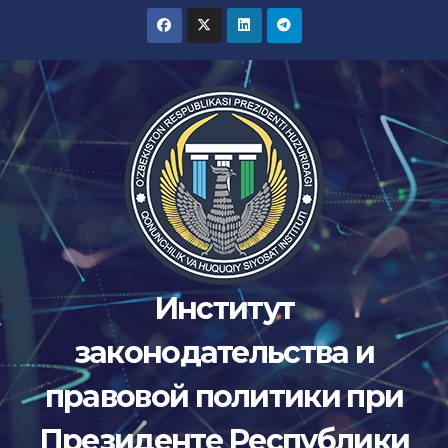
Перейти
к
содержимому
Институт
законодательства и
правовой политики при
Президенте Республики