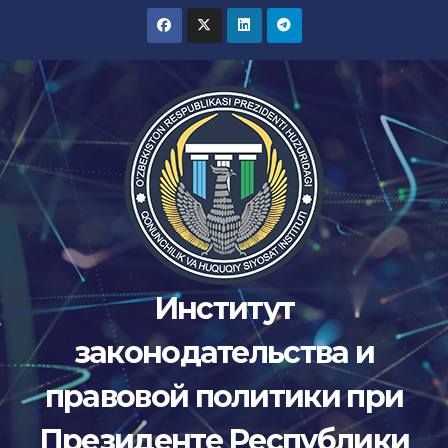
Перейти
к
содержимому
Институт
законодательства и
правовой политики при
Президенте Республики