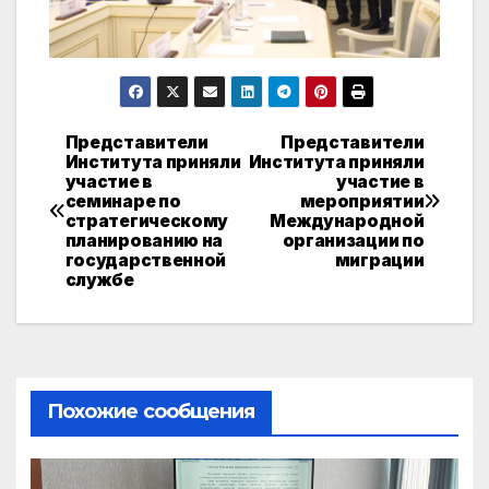
Представители
Представители
Навигация
Института приняли
Института приняли
участие в
участие в
по
семинаре по
мероприятии
стратегическому
Международной
записям
планированию на
организации по
государственной
миграции
службе
Похожие сообщения