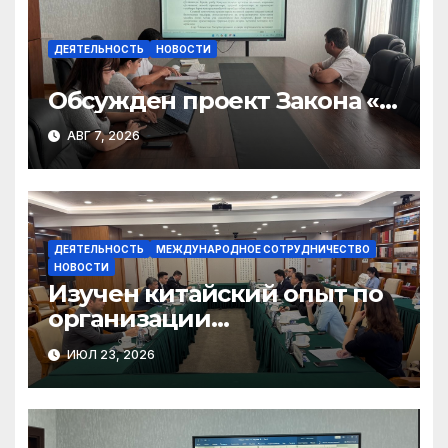
ДЕЯТЕЛЬНОСТЬ
НОВОСТИ
Обсужден проект Закона «О
финансовом штрафе»
АВГ 7, 2026
ДЕЯТЕЛЬНОСТЬ
МЕЖДУНАРОДНОЕ СОТРУДНИЧЕСТВО
НОВОСТИ
Изучен китайский опыт по
организации
общественного консенсуса
ИЮЛ 23, 2026
и инклюзивного диалога