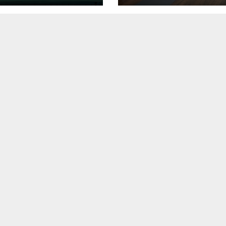
сенсуса и
люзивного
лога