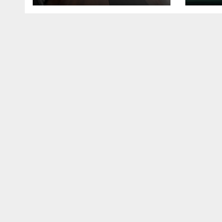
штрафе»
кон
инк
диа