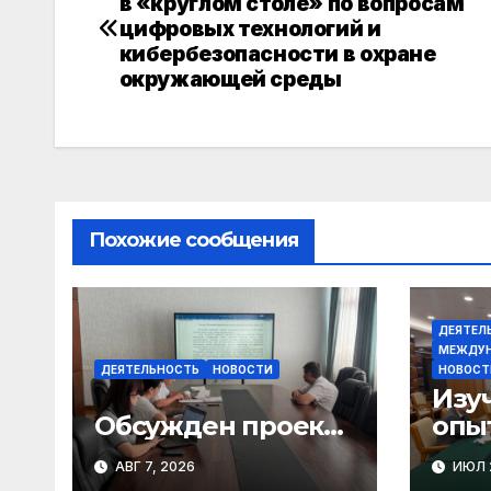
в «круглом столе» по вопросам
по
цифровых технологий и
кибербезопасности в охране
записям
окружающей среды
Похожие сообщения
ДЕЯТЕЛ
МЕЖДУН
ДЕЯТЕЛЬНОСТЬ
НОВОСТИ
НОВОСТ
Изу
Обсужден проект
опы
Закона «О
орг
АВГ 7, 2026
ИЮЛ 2
финансовом
общ