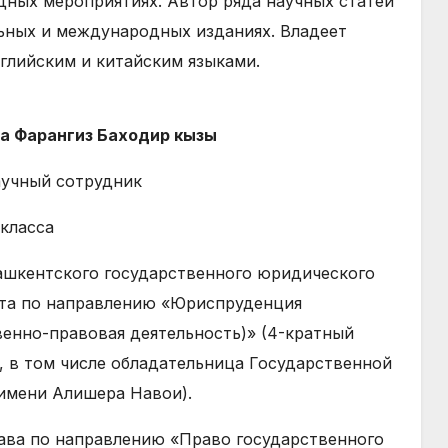
ных мероприятиях. Автор ряда научных статей
ьных и международных изданиях. Владеет
нглийским и китайским языками.
а Фарангиз Баходир кызы
учный сотрудник
 класса
ашкентского государственного юридического
та по направлению «Юриспруденция
венно-правовая деятельность)» (4-кратный
, в том числе обладательница Государственной
имени Алишера Навои).
ава по направлению «Право государственного