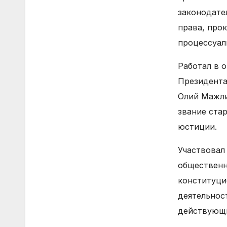
законодате
права, прок
процессуал
Работал в 
Президента
Олий Мажли
звание ста
юстиции.
Участвовал
общественн
конституци
деятельност
действующи