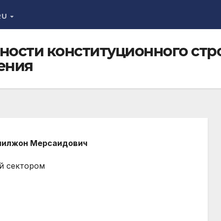
RU
ности конституционного стр
ения
милжон Мерсаидович
й сектором