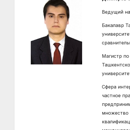
Ведущий на
Бакалавр Т
университе
сравнитель
Магистр по
Ташкентско
университе
Сфера инте
частное пр
предприним
множество 
квалификац