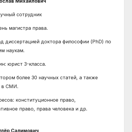
рослав Михайлович
учный сотрудник
ень магистра права.
ад диссертацией доктора философии (PhD) по
м наукам.
н: юрист 3-класса.
тором более 30 научных статей, а также
 в СМИ.
ресов: конституционное право,
тивное право, права человека и др.
Элёр Салимович