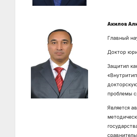
Акилов Ал
Главный на
Доктор юри
Защитил ка
«Внутритип
докторскую
проблемы с
Является ав
методическ
государств
сравнитель