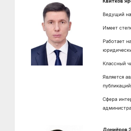
Квитков Я
Ведущий на
Имеет степ
Работает н
юридически
Классный чи
Является ав
публикаций
Сфера инте
администра
Дониёров 