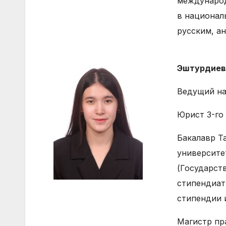
международ
в национал
русским, а
Эштурдиев
Ведущий на
Юрист 3-го
Бакалавр Т
университе
(Государст
стипендиат
стипендии 
Магистр пр