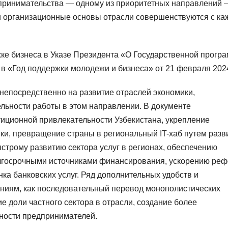
дпринимательства — одному из приоритетных направлений 
 и организационные основы отрасли совершенствуются с к
е бизнеса в Указе Президента «О Государственной прогр
в «Год поддержки молодежи и бизнеса» от 21 февраля 2024
ы непосредственно на развитие отраслей экономики,
ельности работы в этом направлении. В документе
ционной привлекательности Узбекистана, укрепление
ки, превращение страны в региональный IT-хаб путем разв
трому развитию сектора услуг в регионах, обеспечению
лгосрочными источниками финансирования, ускорению ре
ка банковских услуг. Ряд дополнительных удобств и
ниям, как последовательный перевод монополистических
 доли частного сектора в отрасли, создание более
ности предпринимателей.