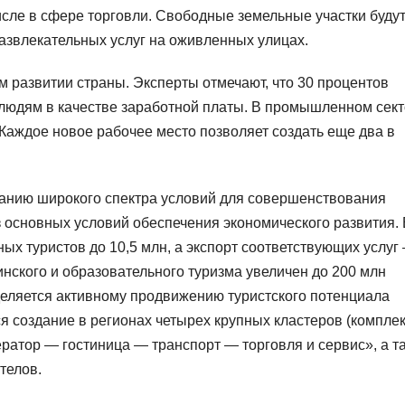
числе в сфере торговли. Свободные земельные участки буду
азвлекательных услуг на оживленных улицах.
м развитии страны. Эксперты отмечают, что 30 процентов
людям в качестве заработной платы. В промышленном сект
 Каждое новое рабочее место позволяет создать еще два в
зданию широкого спектра условий для совершенствования
из основных условий обеспечения экономического развития.
ых туристов до 10,5 млн, а экспорт соответствующих услуг
инского и образовательного туризма увеличен до 200 млн
деляется активному продвижению туристского потенциала
я создание в регионах четырех крупных кластеров (комплек
ратор — гостиница — транспорт — торговля и сервис», а т
телов.