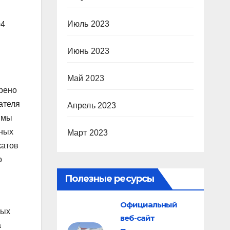
Июль 2023
04
Июнь 2023
Май 2023
трено
ателя
Апрель 2023
ммы
дных
Март 2023
катов
о
Полезные ресурсы
Официальный
ных
веб-сайт
а