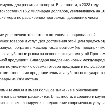
мулом для развития экспорта. В частности, в 2023 году
ого) составил 16,2 миллиарда долларов, увеличившись на 1
ющие меры по расширению программы, доведению числа
ние укреплению экспортного потенциала национальной
убеж товаров и услуг. Для достижения этой цели предусмо
и запуск программы «экспорт-акселератор» («от предприним
в на зарубежные рынки на основе вышеупомянутой Програ
бной продукции». Благодаря внедрению новых междунаро
ели по увеличению объема готовой продукции и полуфабри
с ответственными представителями зарубежных государств 
овары из Узбекистана.
кими темпами и имеет большое значение в обеспечении
ом направлении расширится. В частности, в средних и круп
сяч человек планируется продвижение современных услуг, 