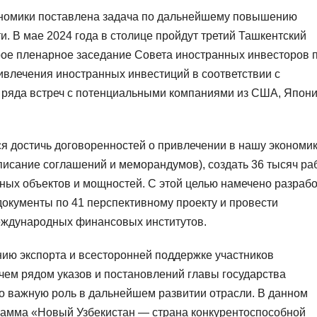
кономики поставлена задача по дальнейшему повышению
. В мае 2024 года в столице пройдут третий Ташкентский
е пленарное заседание Совета иностранных инвесторов 
ивлечения иностранных инвестиций в соответствии с
ряда встреч с потенциальными компаниями из США, Япони
тся достичь договоренностей о привлечении в нашу экономи
писание соглашений и меморандумов), создать 36 тысяч ра
ных объектов и мощностей. С этой целью намечено разрабо
окументы по 41 перспективному проекту и провести
еждународных финансовых институтов.
ию экспорта и всесторонней поддержке участников
чем рядом указов и постановлений главы государства
о важную роль в дальнейшем развитии отрасли. В данном
амма «Новый Узбекистан — страна конкурентоспособной