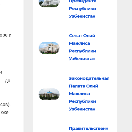
Президента
т
Республики
Узбекистан
оре и
Сенат Олий
Мажлиса
Республики
Узбекистан
 В
Законодательная
 — до
Палата Олий
Мажлиса
Республики
сов),
Узбекистан
акже
Правительственн