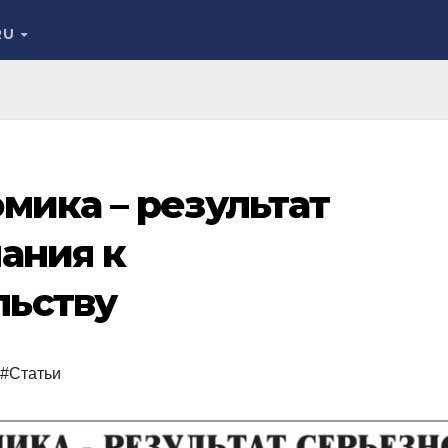
RU
мика – результат
ания к
ьству
#Статьи