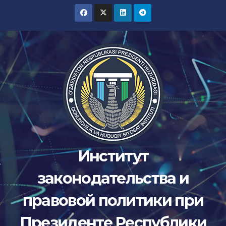
Skip
to
content
Институт
законодательства и
правовой политики при
Президенте Республики