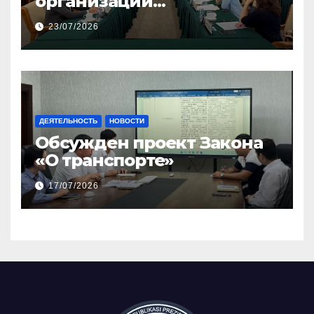
организации
общественного
23/07/2026
консенсуса и
инклюзивного диалога
ДЕЯТЕЛЬНОСТЬ
НОВОСТИ
Обсужден проект Закона
«О транспорте»
17/07/2026