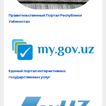
Правительственный Портал Республики
Узбекистан
Единый портал
интерактивных
государственных услуг