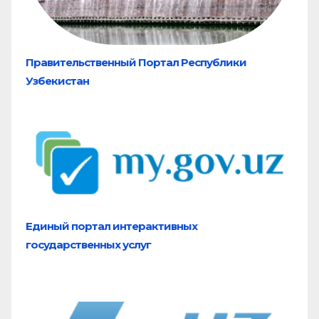
Правительственный Портал Республики
Узбекистан
Единый портал
интерактивных
государственных услуг