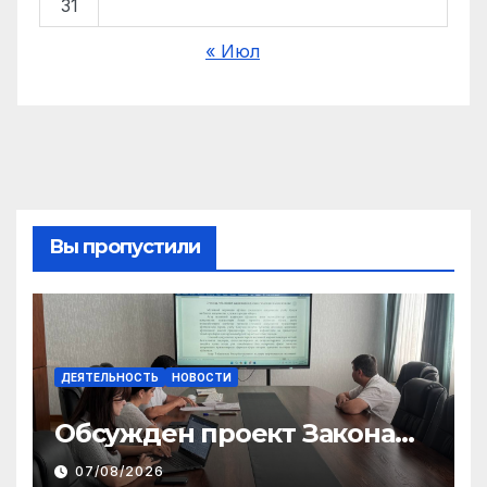
31
« Июл
Вы пропустили
ДЕЯТЕЛЬНОСТЬ
НОВОСТИ
Обсужден проект Закона
«О финансовом штрафе»
07/08/2026