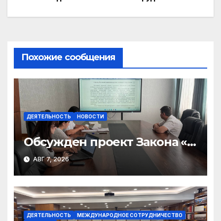
Похожие сообщения
ДЕЯТЕЛЬНОСТЬ
НОВОСТИ
Обсужден проект Закона «О
финансовом штрафе»
АВГ 7, 2026
ДЕЯТЕЛЬНОСТЬ
МЕЖДУНАРОДНОЕ СОТРУДНИЧЕСТВО