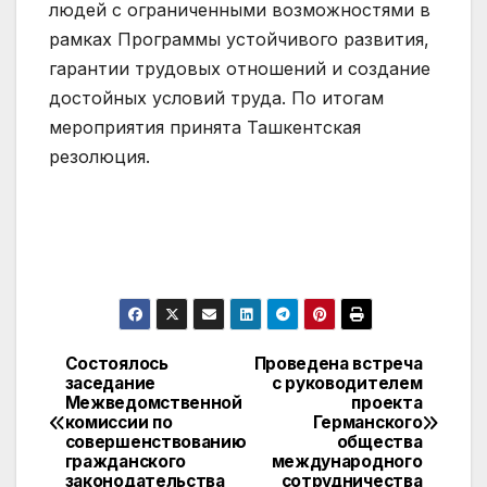
людей с ограниченными возможностями в
рамках Программы устойчивого развития,
гарантии трудовых отношений и создание
достойных условий труда. По итогам
мероприятия принята Ташкентская
резолюция.
Состоялось
Проведена встреча
Навигация
заседание
с руководителем
Межведомственной
проекта
по
комиссии по
Германского
совершенствованию
общества
записям
гражданского
международного
законодательства
сотрудничества