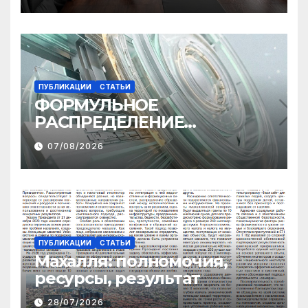
ПУБЛИКАЦИИ
СТАТЬИ
ФОРМУЛЬНОЕ
РАСПРЕДЕЛЕНИЕ
МЕЖБЮДЖЕТНЫХ
07/08/2026
ТРАНСФЕРТОВ
ПУБЛИКАЦИИ
СТАТЬИ
Махалля:
полномочия,
ресурсы, результат
28/07/2026