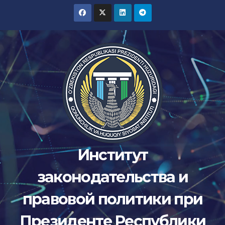
Перейти
к
содержимому
Институт
законодательства и
правовой политики при
Президенте Республики