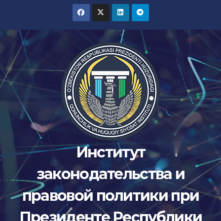
Перейти
к
содержимому
Институт
законодательства и
правовой политики при
Президенте Республики