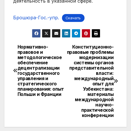
деятельность в указанной сфере.
Брошюра-Гос.-упр.
Скачать
Нормативно-
Конституционно-
Навигация
правовое и
правовые проблемы
методологическое
модернизации
по
обеспечение
системы органов
децентрализации
представительной
записям
государственного
власти:
управления и
международный
стратегического
опыт для
планирования: опыт
Узбекистана:
Польши и Франции
материалы
международной
научно-
практической
конференции