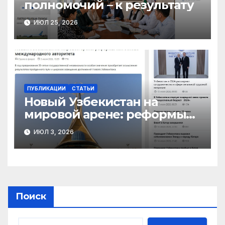
полномочий – к результату
ИЮЛ 25, 2026
ПУБЛИКАЦИИ
СТАТЬИ
Новый Узбекистан на
мировой арене: реформы
как основа
ИЮЛ 3, 2026
международного
авторитета
Поиск