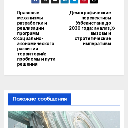
Правовые
Демографические
Навигация
механизмы
перспективы
разработки и
Узбекистана до
по
реализации
2030 года: анализ,
программ
вызовы и
записям
социально-
стратегические
экономического
императивы
развития
территорий:
проблемы и пути
решения
Похожие сообщения