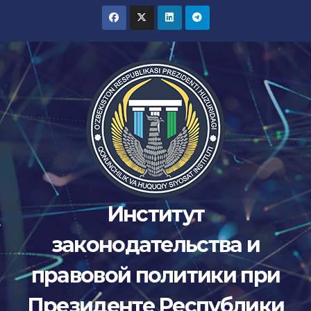
Перейти
к
содержимому
Институт
законодательства и
правовой политики при
Президенте Республики