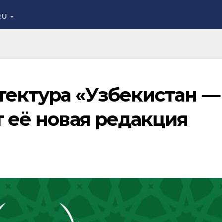
RU
итектура «Узбекистан —
т её новая редакция