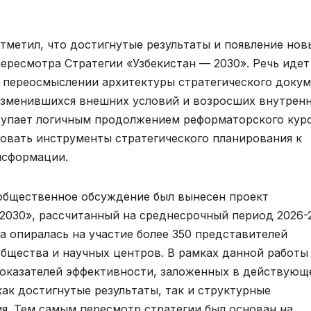
тметил, что достигнутые результаты и появление нов
ересмотра Стратегии «Узбекистан — 2030». Речь идет
о переосмыслении архитектуры стратегического доку
 изменившихся внешних условий и возросших внутрен
тупает логичным продолжением реформаторского курс
овать инструменты стратегического планирования к
нсформации.
 общественное обсуждение был вынесен проект
2030», рассчитанный на среднесрочный период 2026-
а опиралась на участие более 350 представителей
общества и научных центров. В рамках данной работы
показателей эффективности, заложенных в действующ
как достигнутые результаты, так и структурные
я. Тем самым пересмотр стратегии был основан на