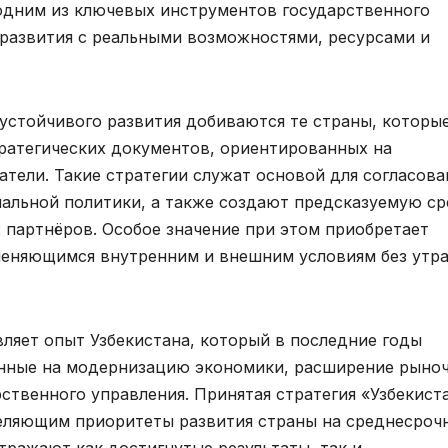
одним из ключевых инструментов государственного
развития с реальными возможностями, ресурсами и
устойчивого развития добиваются те страны, которы
ратегических документов, ориентированных на
тели. Такие стратегии служат основой для согласова
альной политики, а также создают предсказуемую ср
 партнёров. Особое значение при этом приобретает
 меняющимся внутренним и внешним условиям без утр
вляет опыт Узбекистана, который в последние годы
енные на модернизацию экономики, расширение рыно
ственного управления. Принятая стратегия «Узбекист
еляющим приоритеты развития страны на среднесроч
тражают как достигнутые результаты, так и