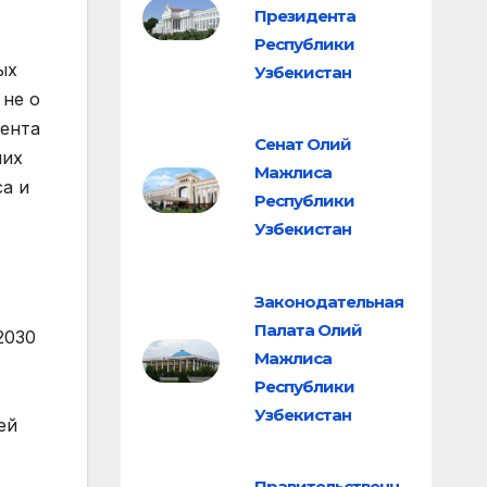
Президента
Республики
ых
Узбекистан
 не о
мента
Сенат Олий
них
Мажлиса
а и
Республики
Узбекистан
Законодательная
Палата Олий
2030
Мажлиса
Республики
Узбекистан
ей
Правительственн