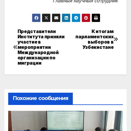
Главный научный сотрудник
Представители
К итогам
Навигация
Института приняли
парламентских
участие в
выборов в
по
мероприятии
Узбекистане
Международной
записям
организации по
миграции
Похожие сообщения